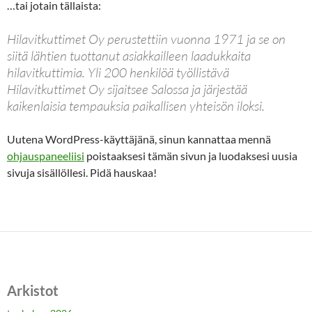
…tai jotain tällaista:
Hilavitkuttimet Oy perustettiin vuonna 1971 ja se on
siitä lähtien tuottanut asiakkailleen laadukkaita
hilavitkuttimia. Yli 200 henkilöä työllistävä
Hilavitkuttimet Oy sijaitsee Salossa ja järjestää
kaikenlaisia tempauksia paikallisen yhteisön iloksi.
Uutena WordPress-käyttäjänä, sinun kannattaa mennä
ohjauspaneeliisi
poistaaksesi tämän sivun ja luodaksesi uusia
sivuja sisällöllesi. Pidä hauskaa!
Arkistot