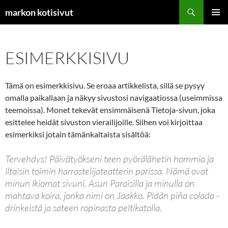
Siirry
Etsi
markon kotisivut
sisältöön
ENSISIJ
VALIKK
ESIMERKKISIVU
Tämä on esimerkkisivu. Se eroaa artikkelista, sillä se pysyy
omalla paikallaan ja näkyy sivustosi navigaatiossa (useimmissa
teemoissa). Monet tekevät ensimmäisenä Tietoja-sivun, joka
esittelee heidät sivuston vierailijoille. Siihen voi kirjoittaa
esimerkiksi jotain tämänkaltaista sisältöä:
Tervehdys! Päivätyökseni teen pyörälähetin hommia ja
iltaisin toimin harrastelijateatterin parissa. Nämä ovat
minun ikiomat sivuni. Asun Paraisilla ja minulla on
mahtava koira, jonka nimi on Jaakko. Pidän piña colada -
drinkeistä ja sateen ropinasta peltikatolla.